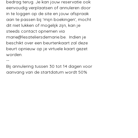
bedrag terug. Je kan jouw reservatie ook
eenvoudig verplaatsen of annuleren door
in te loggen op de site en jouw afspraak
aan te passen bij 'mijn boekingen', mocht
dit niet lukken of mogelijk zijn, kan je
steeds contact opnemen via
marie@lesateliersdemarie.be. Indien je
beschikt over een beurtenkaart zal deze
beurt opnieuw op je virtuele kaart gezet
worden.
--
Bij annulering tussen 30 tot 14 dagen voor
aanvang van de startdatum wordt 50%
van het deelname geld in rekening
gebracht. Het resterende bedrag zal
terug betaald worden. Gelieve hiervoor
contact op te nemen via
marie@lesateliersdemarie.be.
--
Bij annulering minder dan 14 dagen vóór
aanvang van de startdatum wordt 100%
van het deelname geld in rekening
gebracht. Gelieve hiervoor contact op te
nemen via marie@lesateliersdemarie.be.