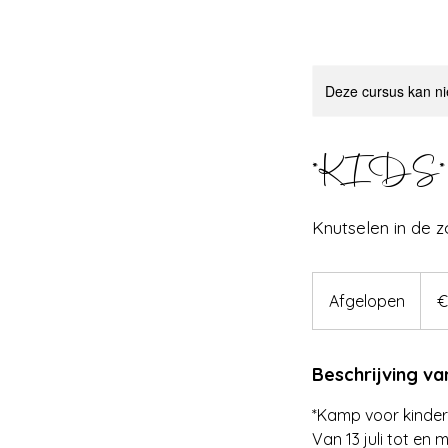
Deze cursus kan ni
*KIDS* Zo
Knutselen in de 
195
euro
Afgelopen
A
€
f
g
Beschrijving va
e
l
*Kamp voor kindere
o
Van 13 juli tot en 
p