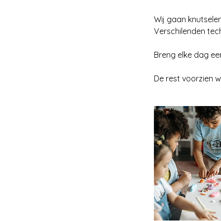
e
Wij gaan knutselen,
n
Verschilenden tec
Breng elke dag een